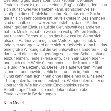
Beziehung gebracht haben. Das Problem bei diesen
Teufelskreisen ist, dass sie einen „Sog“ ausüben, dem man
sich nur schwer widersetzen kann. Ironischer Weise
schöpfen diese Teufelskreise ihre Kraft aus einer Sache,
die an sich sehr positive ist: Teufelskreise in Beziehungen
sind deshalb so schwer zu widerstehen, da die Partner
einen großen Einfluss auf die Gefühlswelt des anderen
haben. Meistens haben wir einen viel größeren Einfluss
auf unseren Partner, als uns das bewusst ist. Wenn sich
also ein Partner vor möglichen Verletzungen schützt,
indem er verärgert wird oder sich zurückzieht, dann hat das
eine große Wirkung auf die Gefühlswelt des anderen – und
dann wird dieser dazu gedrängt selbst eine Schutzhaltung
einzunehmen. Teufelskreise entwickeln ein Eigenleben –
und nach einer Weile übernehmen sie die Kontrolle über
Sie und Ihre Beziehung. Diese Kreisläufe werden immer
schneller und unwiderstehlicher – und an irgendeinem
Punkt kann man sich ihnen ohne Hilfe eines qualifizierten
Therapeuten kaum noch entziehen. Weiter unten, unter der
Überschrift „Wie funktioniert Emotionsfokussierte
Paartherapie“ finden sie mehr Informationen über
Teufelskreise in Beziehungen.
Kein Model