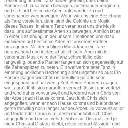
Beziehung und ein Tanz haben gemein, dass beide
Partner sich zusammen bewegen, aufeinander reagieren,
und sich auf bestimmte Arten aufeinander zu und
voneinander wegbewegen. Wenn wir uns eine Beziehung
als Tanz vorstellen, dann sind die Gefühle die Musik
dieses Tanzes. In einem Tanz veranlasst uns die Musik
dazu, uns auf bestimmte Arten zu bewegen. Ähnlich ist es
in einer Beziehung, in der unsere Emotionen uns dazu
motivieren auf bestimme Arten mit unserem Partner
umzugehen. Mit der richtigen Musik kann ein Tanz
berauschend und leidenschaftlich sein. Aber mit der
verkehrten Musik wird der Tanz schwerfällig oder
langweilig, oder die Partner fangen an sich gegenseitig auf
die Zehenspitzen zu treten. Ein weitverbreiteter Tanz in
einer unglücklichen Beziehung sieht ungefähr so aus: Ein
Partner (sagen wir Chris) ist beruflich gerade sehr
eingespannt und hat wenig Zeit. Seine Partnerin (sagen
wir Laura), fühlt sich daraufhin vernachlässigt und verletzt
und wird daher vorwurfsvoll und fordernd wenn Chris von
der Arbeit nach Hause kommt. Jetzt fühlt Chris sich
angegriffen, wenn er nach Hause kommt und bleibt daher
gerne freiwillig noch länger auf der Arbeit. Je vorwurfsvoller
und fordernder Laura wird, desto mehr fühlt sich Chris
angegriffen und umso mehr bleibt er auf Distanz. Und je
mehr Chris auf Distanz bleibt, desto vernachlässigter und