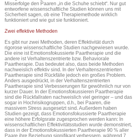
Misserfolge den Paaren „in die Schuhe schiebt“. Nur gut
entworfene wissenschaftliche Studien können uns mit
Sicherheit sagen, ob eine Therapiemethode wirklich
funktioniert und wie gut sie funktioniert.
Zwei effektive Methoden
Es gibt nur zwei Methoden, deren Effektivität durch
rigorose wissenschaftliche Studien nachgewiesen wurde.
Die eine ist Emotionsfokussierte Paartherapie und die
andere ist Verhaltenszentrierte bzw. Behaviorale
Paartherapie. Das bedeutet also, dass beide Methoden
nachweislich effektiv sind. In der Verhaltenszentrierten
Paartherapie sind Rückfälle jedoch ein großes Problem.
Anders ausgedrückt, in der Verhaltenszentrierten
Paartherapie sind Verbesserungen für gewöhnlich nur von
kurzer Dauer. In der Emotionsfokussieren Paartherapie
sind die Rückfallraten nachweislich viel geringer – und das
sogar in Hochrisikogruppen, d.h., bei Paaren, die
massivem Stress ausgesetzt sind. Außerdem haben
Studien gezeigt, dass Emotionsfokussierte Paartherapie
eine höhere Erfolgsrate zugesprochen werden kann: In
wissenschaftlichen Effektivitätsstudien wurde demonstriert,
dass in der Emotionsfokussierten Paartherapie 90 % aller
Paare ihre Beziehung signifikant verbessern, während 7