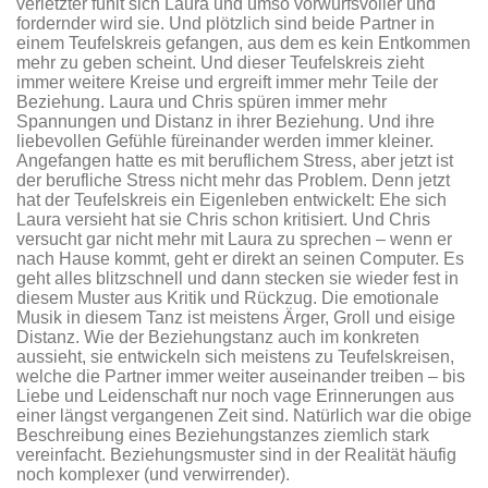
verletzter fühlt sich Laura und umso vorwurfsvoller und
fordernder wird sie. Und plötzlich sind beide Partner in
einem Teufelskreis gefangen, aus dem es kein Entkommen
mehr zu geben scheint. Und dieser Teufelskreis zieht
immer weitere Kreise und ergreift immer mehr Teile der
Beziehung. Laura und Chris spüren immer mehr
Spannungen und Distanz in ihrer Beziehung. Und ihre
liebevollen Gefühle füreinander werden immer kleiner.
Angefangen hatte es mit beruflichem Stress, aber jetzt ist
der berufliche Stress nicht mehr das Problem. Denn jetzt
hat der Teufelskreis ein Eigenleben entwickelt: Ehe sich
Laura versieht hat sie Chris schon kritisiert. Und Chris
versucht gar nicht mehr mit Laura zu sprechen – wenn er
nach Hause kommt, geht er direkt an seinen Computer. Es
geht alles blitzschnell und dann stecken sie wieder fest in
diesem Muster aus Kritik und Rückzug. Die emotionale
Musik in diesem Tanz ist meistens Ärger, Groll und eisige
Distanz. Wie der Beziehungstanz auch im konkreten
aussieht, sie entwickeln sich meistens zu Teufelskreisen,
welche die Partner immer weiter auseinander treiben – bis
Liebe und Leidenschaft nur noch vage Erinnerungen aus
einer längst vergangenen Zeit sind. Natürlich war die obige
Beschreibung eines Beziehungstanzes ziemlich stark
vereinfacht. Beziehungsmuster sind in der Realität häufig
noch komplexer (und verwirrender).