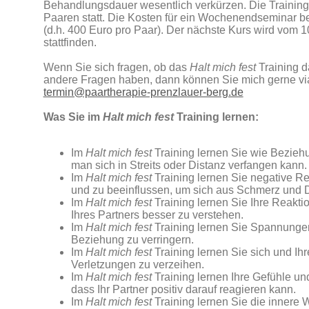
Behandlungsdauer wesentlich verkürzen. Die Training
Paaren statt. Die Kosten für ein Wochenendseminar b
(d.h. 400 Euro pro Paar). Der nächste Kurs wird vom 10
stattfinden.
Wenn Sie sich fragen, ob das
Halt mich fest
Training da
andere Fragen haben, dann können Sie mich gerne via
termin@paartherapie-prenzlauer-berg.de
Was Sie im
Halt mich fest
Training lernen:
Im
Halt mich fest
Training lernen Sie wie Bezieh
man sich in Streits oder Distanz verfangen kann.
Im
Halt mich fest
Training lernen Sie negative R
und zu beeinflussen, um sich aus Schmerz und D
Im
Halt mich fest
Training lernen Sie Ihre Reakti
Ihres Partners besser zu verstehen.
Im
Halt mich fest
Training lernen Sie Spannungen,
Beziehung zu verringern.
Im
Halt mich fest
Training lernen Sie sich und Ih
Verletzungen zu verzeihen.
Im
Halt mich fest
Training lernen Ihre Gefühle u
dass Ihr Partner positiv darauf reagieren kann.
Im
Halt mich fest
Training lernen Sie die innere W