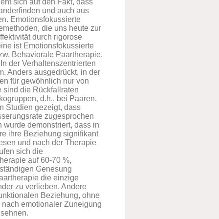
eht sich auf den Fakt, dass
anderfinden und auch aus
. Emotionsfokussierte
iemethoden, die uns heute zur
ektivität durch rigorose
ne ist Emotionsfokussierte
bzw. Behaviorale Paartherapie.
In der Verhaltenszentrierten
m. Anders ausgedrückt, in der
en für gewöhnlich nur von
 sind die Rückfallraten
kogruppen, d.h., bei Paaren,
 Studien gezeigt, dass
esserungsrate zugesprochen
n wurde demonstriert, dass in
e ihre Beziehung signifikant
nesen und nach der Therapie
ufen sich die
therapie auf 60-70 %,
llständigen Genesung
aartherapie die einzige
nder zu verlieben. Andere
funktionalen Beziehung, ohne
re nach emotionaler Zuneigung
 sehnen.