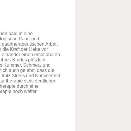
hon bald in eine
hologische Paar- und
r paartherapeutischen Arbeit
die Kraft der Liebe vor
re einander einen emotionalen
hres Kindes plötzlich
dass Kummer, Schmerz und
ich auch gelehrt, dass die
 trotz Stress und Kummer mit
artherapie stets deutlicher
therapie durch eine
rapie noch weiter