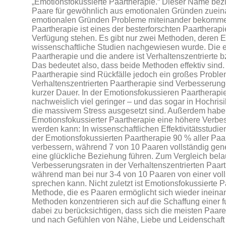
„Emotionsfokussierte Paartherapie.“ Dieser Name bezi
Paare für gewöhnlich aus emotionalen Gründen zuein
emotionalen Gründen Probleme miteinander bekommen
Paartherapie ist eines der besterforschten Paartherap
Verfügung stehen. Es gibt nur zwei Methoden, deren Eff
wissenschaftliche Studien nachgewiesen wurde. Die ei
Paartherapie und die andere ist Verhaltenszentrierte 
Das bedeutet also, dass beide Methoden effektiv sind. 
Paartherapie sind Rückfälle jedoch ein großes Proble
Verhaltenszentrierten Paartherapie sind Verbesserung
kurzer Dauer. In der Emotionsfokussieren Paartherapie
nachweislich viel geringer – und das sogar in Hochrisi
die massivem Stress ausgesetzt sind. Außerdem haben
Emotionsfokussierter Paartherapie eine höhere Verb
werden kann: In wissenschaftlichen Effektivitätsstudie
der Emotionsfokussierten Paartherapie 90 % aller Paar
verbessern, während 7 von 10 Paaren vollständig ge
eine glückliche Beziehung führen. Zum Vergleich bela
Verbesserungsraten in der Verhaltenszentrierten Paar
während man bei nur 3-4 von 10 Paaren von einer vo
sprechen kann. Nicht zuletzt ist Emotionsfokussierte P
Methode, die es Paaren ermöglicht sich wieder ineina
Methoden konzentrieren sich auf die Schaffung einer 
dabei zu berücksichtigen, dass sich die meisten Paa
und nach Gefühlen von Nähe, Liebe und Leidenschaft